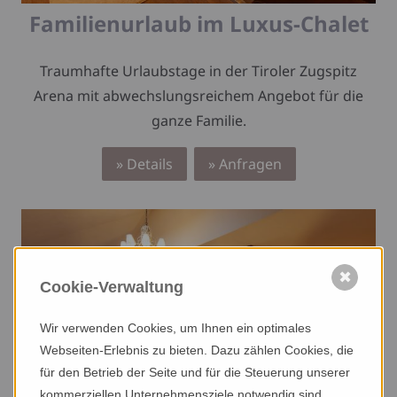
Familienurlaub im Luxus-Chalet
Traumhafte Urlaubstage in der Tiroler Zugspitz
Arena mit abwechslungsreichem Angebot für die
ganze Familie.
» Details
» Anfragen
willkommen
✖
BEI FAMILIE
Cookie-Verwaltung
BUCHER IN
EHRWALD
Wir verwenden Cookies, um Ihnen ein optimales
heimkommen
Webseiten-Erlebnis zu bieten. Dazu zählen Cookies, die
RAUM UND ZEIT
für den Betrieb der Seite und für die Steuerung unserer
GENIESSEN
kommerziellen Unternehmensziele notwendig sind,