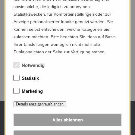
wohnen
sowie solche, die lediglich zu anonymen
Statistikzwecken, für Komforteinstellungen oder zur
CHALETS &
APARTMENTS
Anzeige personalisierter Inhalte genutzt werden. Sie
können selbst entscheiden, welche Kategorien Sie
»
Traumtage zu Zweit
übersicht
zulassen möchten. Bitte beachten Sie, dass auf Basis
Ihrer Einstellungen womöglich nicht mehr alle
»
Exklusive Urlaubstage in unserer Panorama-Suite
angebote
Funktionalitäten der Seite zur Verfügung stehen.
mit Sauna, Terrasse und Panoramablick auf das
»
Notwendig
informationen
Wettersteinmassiv mit Zugspitze.
entspannen
Statistik
» Details
» Anfragen
IM RELAX-
GARTEN MIT
Marketing
NATUR-
SCHWIMMTEICH
Details anzeigen/ausblenden
erleben
Kontakt
Alles ablehnen
ZUGSPITZ
ARENA &
Martinsplatz 4 / 5-6
AKTIV