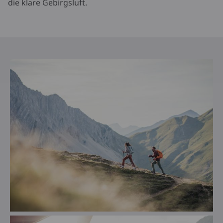
die klare Gebirgsluft.
ANFORDERN