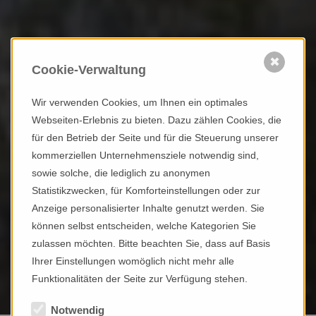
BEI FAMILIE
BUCHER IN
EHRWALD
heimkommen
✖
Cookie-Verwaltung
RAUM UND ZEIT
GENIESSEN
Wir verwenden Cookies, um Ihnen ein optimales
wohnen
Webseiten-Erlebnis zu bieten. Dazu zählen Cookies, die
CHALETS &
für den Betrieb der Seite und für die Steuerung unserer
APARTMENTS
kommerziellen Unternehmensziele notwendig sind,
entspannen
sowie solche, die lediglich zu anonymen
IM RELAX-
Statistikzwecken, für Komforteinstellungen oder zur
GARTEN MIT
Anzeige personalisierter Inhalte genutzt werden. Sie
NATUR-
können selbst entscheiden, welche Kategorien Sie
SCHWIMMTEICH
zulassen möchten. Bitte beachten Sie, dass auf Basis
erleben
Ihrer Einstellungen womöglich nicht mehr alle
ZUGSPITZ
Funktionalitäten der Seite zur Verfügung stehen.
ARENA &
AKTIV
Notwendig