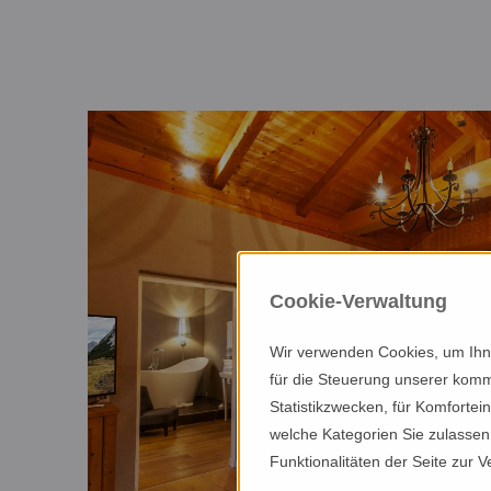
willkommen
BEI FAMILIE BUCHER IN EHRWALD
heimkommen
»
übersicht
RAUM UND ZEIT GENIESSEN
» das
wohnen
Cookie-Verwaltung
bucher
Wir verwenden Cookies, um Ihne
»
CHALETS & APARTMENTS
für die Steuerung unserer komm
Statistikzwecken, für Komfortei
chalet
entspannen
welche Kategorien Sie zulassen 
bucher
Funktionalitäten der Seite zur 