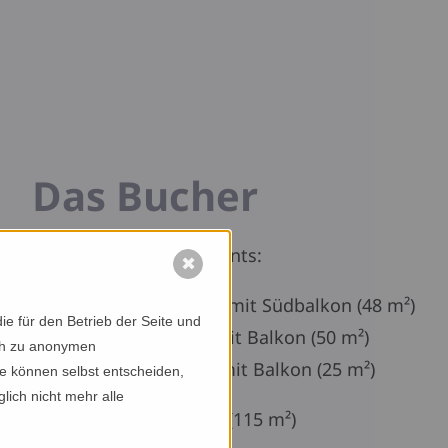
Das Bucher
Drei exklusive Apartments:
✖
Wohnung Genuss mit Südbalkon (48 m²)
e für den Betrieb der Seite und
Wohnung Glück mit Balkon (50 m²)
ich zu anonymen
Wohnung Traum mit Balkon (25 m²)
ie können selbst entscheiden,
lich nicht mehr alle
Luxus Panorama-Suite (115 m²)