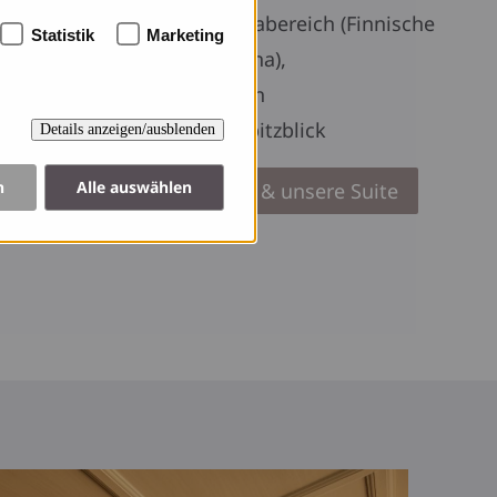
mit privatem Saunabereich (Finnische
Statistik
Marketing
Infrarot-Zirbensauna),
kuscheligem Kamin
Terrasse mit Zugspitzblick
Details anzeigen/ausblenden
n
Alle auswählen
» Unsere Apartments & unsere Suite