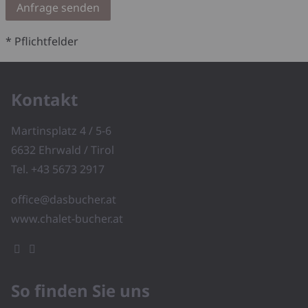
* Pflichtfelder
Kontakt
Martinsplatz 4 / 5-6
6632 Ehrwald / Tirol
Tel.
+43 5673 2917
office@dasbucher.at
www.chalet-bucher.at
So finden Sie uns