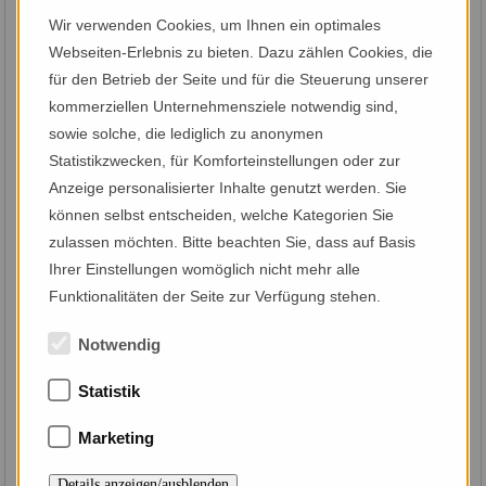
heimkommen
Wir verwenden Cookies, um Ihnen ein optimales
RAUM UND ZEIT
Webseiten-Erlebnis zu bieten. Dazu zählen Cookies, die
Nachname:*
GENIESSEN
für den Betrieb der Seite und für die Steuerung unserer
kommerziellen Unternehmensziele notwendig sind,
wohnen
sowie solche, die lediglich zu anonymen
CHALETS &
Strasse:
Statistikzwecken, für Komforteinstellungen oder zur
APARTMENTS
Anzeige personalisierter Inhalte genutzt werden. Sie
entspannen
können selbst entscheiden, welche Kategorien Sie
IM RELAX-
PLZ:
zulassen möchten. Bitte beachten Sie, dass auf Basis
GARTEN MIT
Ihrer Einstellungen womöglich nicht mehr alle
NATUR-
SCHWIMMTEICH
Funktionalitäten der Seite zur Verfügung stehen.
Ort:
erleben
Notwendig
ZUGSPITZ
Land:
ARENA &
Statistik
AKTIV
Marketing
kontakt
Email:*
&
Details anzeigen/ausblenden